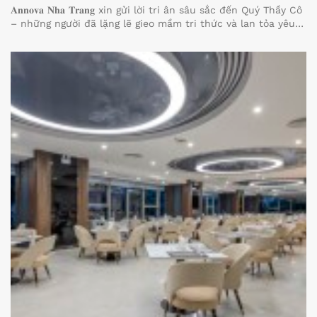
𝐀𝐧𝐧𝐨𝐯𝐚 𝐍𝐡𝐚 𝐓𝐫𝐚𝐧𝐠 xin gửi lời tri ân sâu sắc đến Quý Thầy Cô
– những người đã lặng lẽ gieo mầm tri thức và lan tỏa yêu
thương qua từng bài học.