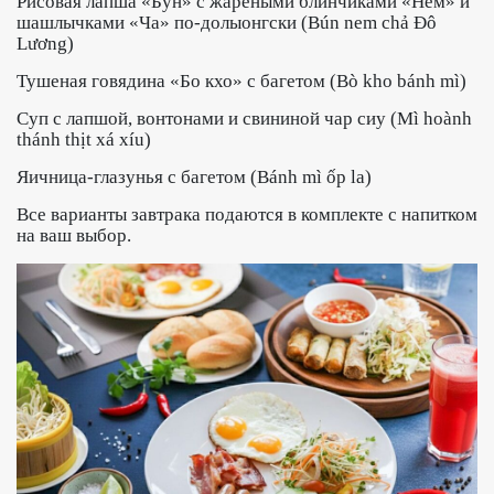
Рисовая лапша «Бун» с жареными блинчиками «Нем» и
шашлычками «Чa» по-долыонгски (Bún nem chả Đô
Lương)
Тушеная говядина «Бо кхо» с багетом (Bò kho bánh mì)
Суп с лапшой, вонтонами и свининой чар сиу (Mì hoành
thánh thịt xá xíu)
Яичница-глазунья с багетом (Bánh mì ốp la)
Все варианты завтрака подаются в комплекте с напитком
на ваш выбор.