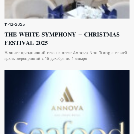
11-12-2025
𝐓𝐇𝐄 𝐖𝐇𝐈𝐓𝐄 𝐒𝐘𝐌𝐏𝐇𝐎𝐍𝐘 – 𝐂𝐇𝐑𝐈𝐒𝐓𝐌𝐀𝐒
𝐅𝐄𝐒𝐓𝐈𝐕𝐀𝐋 𝟐𝟎𝟐𝟓
Начните праздничный сезон в отеле Annova Nha Trang с серией
ярких мероприятий с 15 декабря по 1 января