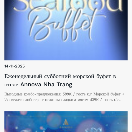
14-11-2025
Еженедельный субботний морской буфет в
отеле Annova Nha Trang
Выгодные комбо-предложения: 𝟓𝟗𝟗K / гость 👉 Морской буфет +
½ свежего лобстера с нежным сладким мясом 𝟒𝟐𝟗K / гость 👉
Полный морской буфет (без лобстера) ⏰ Время: 18:00 – 21:00 |
каждую субботу 📍 Место: Ресторан Noori – 3 этаж, отель
Annova Nha Trang