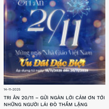
14-11-2025
TRI ÂN 20/11 – GỬI NGÀN LỜI CẢM ƠN TỚI
NHỮNG NGƯỜI LÁI ĐÒ THẦM LẶNG