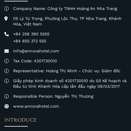
Company Name: Công ty TNHH Hoàng An Nha Trang
05 Lý Tự Trọng, Phường Lộc Thọ, TP Nha Trang, Khánh
Hòa, Việt Nam
+84 258 390 5555
+84 855 372 555
info@annovahotel.com
Tax Code: 4201730010
Representative: Hoàng Thị Minh - Chức vụ: Giám đốc
Giấy phép kinh doanh số 4201730010 do Sở Kế hoạch và
Đầu tư tỉnh Khánh Hòa cấp lần đầu ngày 08/03/2017
Responsible Person: Nguyễn Thị Thương
www.annovahotel.com
INTRODUCE