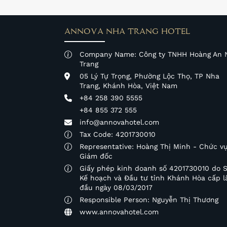
ANNOVA NHA TRANG HOTEL
Company Name: Công ty TNHH Hoàng An 
Trang
05 Lý Tự Trọng, Phường Lộc Thọ, TP Nha
Trang, Khánh Hòa, Việt Nam
+84 258 390 5555
+84 855 372 555
info@annovahotel.com
Tax Code: 4201730010
Representative: Hoàng Thị Minh - Chức vụ
Giám đốc
Giấy phép kinh doanh số 4201730010 do 
Kế hoạch và Đầu tư tỉnh Khánh Hòa cấp l
đầu ngày 08/03/2017
Responsible Person: Nguyễn Thị Thương
www.annovahotel.com