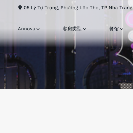
05 Lý Tự Trọng, Phường Lộc Thọ, TP Nha Trang
Annova
客房类型
餐馆