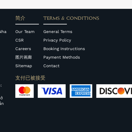
简介
TERMS & CONDITIONS
Nha
Our Team
General Terms
CSR
Privacy Policy
Careers
Booking Instructions
图片画廊
Payment Methods
Sitemap
Contact
支付已被接受
:
Sở
ần