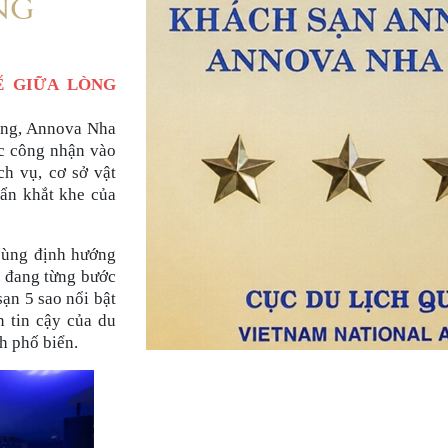
NG
Ế GIỮA LÒNG
rang, Annova Nha
c công nhận vào
ch vụ, cơ sở vật
uẩn khắt khe của
cùng định hướng
g đang từng bước
ạn 5 sao nổi bật
n tin cậy của du
h phố biển.