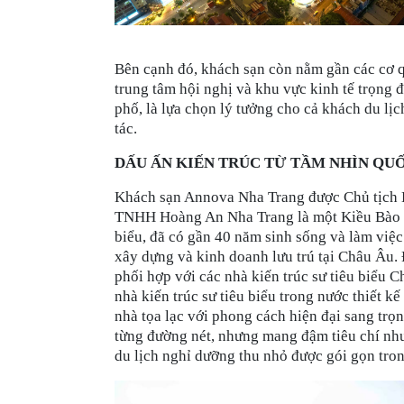
Bên cạnh đó, khách sạn còn nằm gần các cơ 
trung tâm hội nghị và khu vực kinh tế trọng 
phố, là lựa chọn lý tưởng cho cả khách du lị
tác.
DẤU ẤN KIẾN TRÚC TỪ TẦM NHÌN QU
Khách sạn Annova Nha Trang được Chủ tịch
TNHH Hoàng An Nha Trang là một Kiều Bào 
biểu, đã có gần 40 năm sinh sống và làm việc
xây dựng và kinh doanh lưu trú tại Châu Âu. 
phối hợp với các nhà kiến trúc sư tiêu biểu 
nhà kiến trúc sư tiêu biểu trong nước thiết k
nhà tọa lạc với phong cách hiện đại sang trọn
từng đường nét, nhưng mang đậm tiêu chí nh
du lịch nghỉ dưỡng thu nhỏ được gói gọn tron