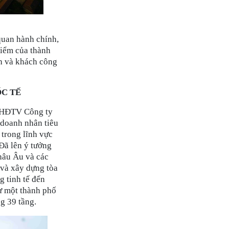
quan hành chính,
điểm của thành
ch và khách công
ỐC TẾ
 HĐTV Công ty
doanh nhân tiêu
 trong lĩnh vực
Đã lên ý tưởng
Châu Âu và các
ế và xây dựng tòa
g tinh tế đến
ư một thành phố
g 39 tầng.