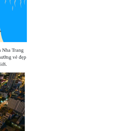
n Nha Trang
 hưởng vẻ đẹp
iới.