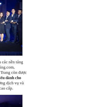
 các nền tảng
king.com,
 Trang còn được
iểu dành cho
ượng dịch vụ và
cao cấp.