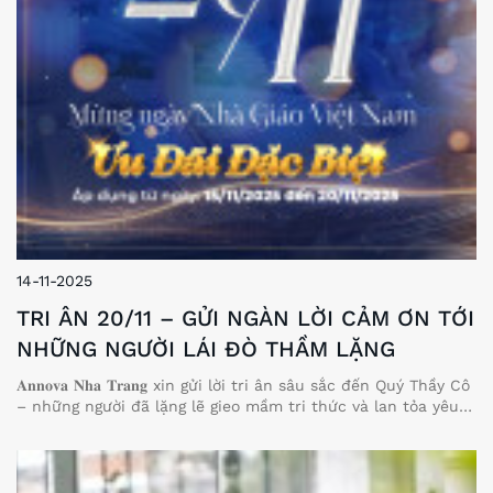
14-11-2025
TRI ÂN 20/11 – GỬI NGÀN LỜI CẢM ƠN TỚI
NHỮNG NGƯỜI LÁI ĐÒ THẦM LẶNG
𝐀𝐧𝐧𝐨𝐯𝐚 𝐍𝐡𝐚 𝐓𝐫𝐚𝐧𝐠 xin gửi lời tri ân sâu sắc đến Quý Thầy Cô
– những người đã lặng lẽ gieo mầm tri thức và lan tỏa yêu
thương qua từng bài học.