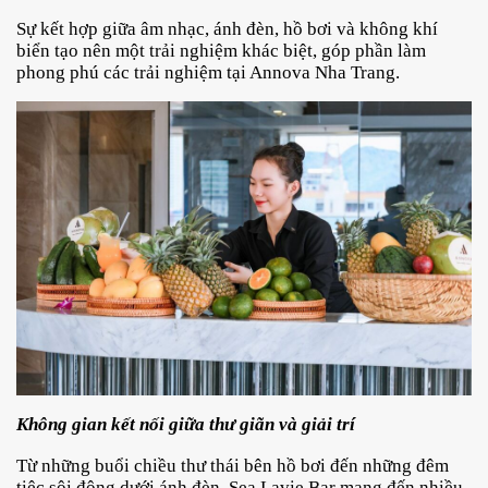
Sự kết hợp giữa âm nhạc, ánh đèn, hồ bơi và không khí
biển tạo nên một trải nghiệm khác biệt, góp phần làm
phong phú các trải nghiệm tại Annova Nha Trang.
Không gian kết nối giữa thư giãn và giải trí
Từ những buổi chiều thư thái bên hồ bơi đến những đêm
tiệc sôi động dưới ánh đèn, Sea Lavie Bar mang đến nhiều