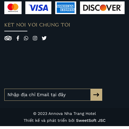
KẾT NỐI VỚI CHÚNG TÔI
© 2023 Annova Nha Trang Hotel
Thiết kế và phát triển bởi
SweetSoft JSC