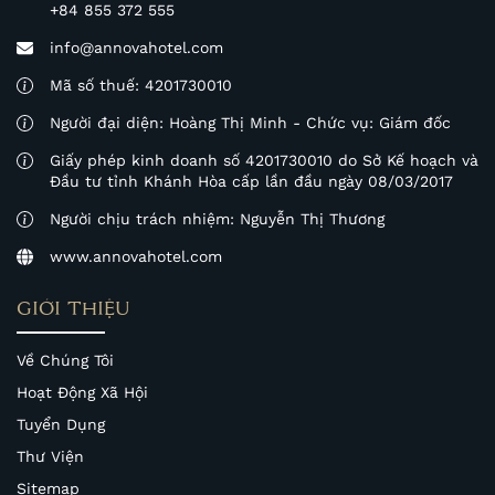
+84 855 372 555
info@annovahotel.com
Mã số thuế: 4201730010
Người đại diện: Hoàng Thị Minh - Chức vụ: Giám đốc
Giấy phép kinh doanh số 4201730010 do Sở Kế hoạch và
Đầu tư tỉnh Khánh Hòa cấp lần đầu ngày 08/03/2017
Người chịu trách nhiệm: Nguyễn Thị Thương
www.annovahotel.com
GIỚI THIỆU
Về Chúng Tôi
Hoạt Động Xã Hội
Tuyển Dụng
Thư Viện
Sitemap