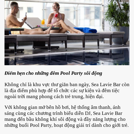
Điểm hẹn cho những đêm Pool Party sôi động
Không chỉ là khu vực thư giãn ban ngày, Sea Lavie Bar còn
là địa điểm phù hợp để tổ chức các sự kiện và đêm tiệc
ngoài trời mang phong cách trẻ trung, hiện đại.
Với không gian mở bên hồ bơi, hệ thống âm thanh, ánh
sáng cùng các chương trình biểu diễn DJ, Sea Lavie Bar
mang đến bầu không khí sôi động và đầy năng lượng cho
những buổi Pool Party, hoạt động giải trí dành cho giới trẻ.