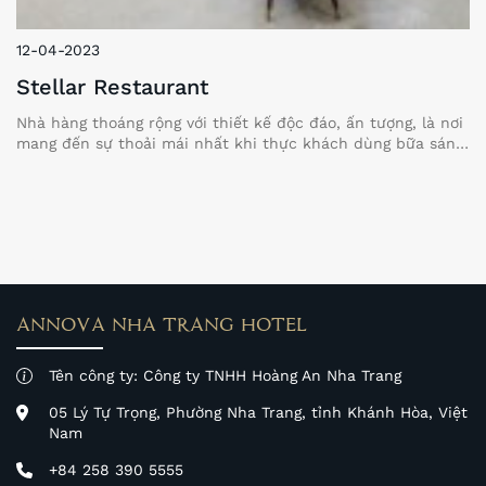
12-04-2023
Stellar Restaurant
Nhà hàng thoáng rộng với thiết kế độc đáo, ấn tượng, là nơi
mang đến sự thoải mái nhất khi thực khách dùng bữa sáng,
bữa trưa, bữa tối tự chọn phong phú.
ANNOVA NHA TRANG HOTEL
Tên công ty: Công ty TNHH Hoàng An Nha Trang
05 Lý Tự Trọng, Phường Nha Trang, tỉnh Khánh Hòa, Việt
Nam
+84 258 390 5555