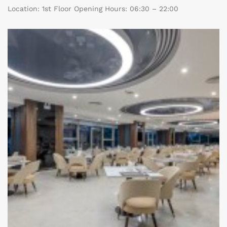
Location: 1st Floor Opening Hours: 06:30 – 22:00