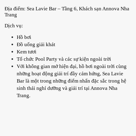
Địa điểm: Sea Lavie Bar – Tầng 6, Khách sạn Annova Nha
Trang
Dịch vụ:
Hồ bơi
Đồ uống giải khát
Kem tươi
Tổ chức Pool Party và các sự kiện ngoài trời
Với không gian mở hiện đại, hồ bơi ngoài trời cùng
những hoạt động giải trí đầy cảm hứng, Sea Lavie
Bar là một trong những điểm nhấn đặc sắc trong hệ
sinh thái nghỉ dưỡng và giải trí tại Annova Nha
Trang.