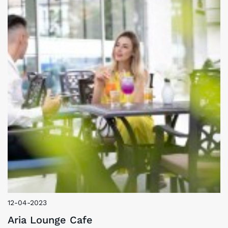
12-04-2023
Aria Lounge Cafe