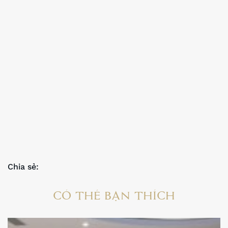
Chia sẻ:
CÓ THỂ BẠN THÍCH