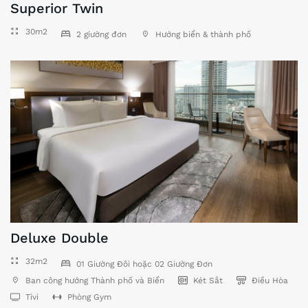
Superior Twin
30m2
2 giường đơn
Hướng biển & thành phố
Deluxe Double
32m2
01 Giường Đôi hoặc 02 Giường Đơn
Ban công hướng Thành phố và Biển
Két Sắt
Điều Hòa
Tivi
Phòng Gym