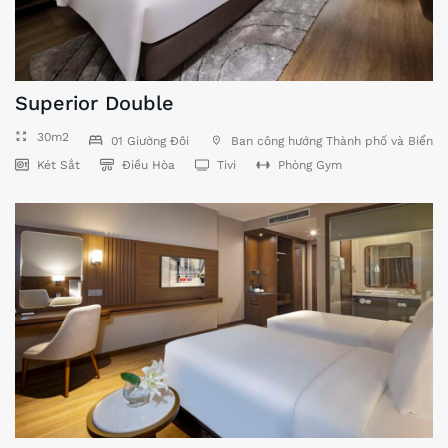
Superior Double
30m2
01 Giường Đôi
Ban công hướng Thành phố và Biển
Két Sắt
Điều Hòa
Tivi
Phòng Gym